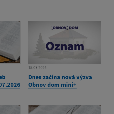
15.07.2026
eb
Dnes začína nová výzva
.07.2026
Obnov dom mini+