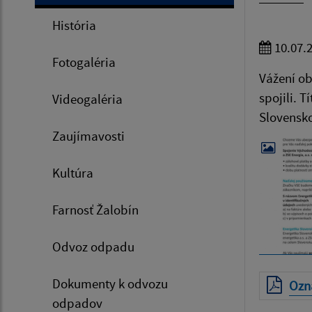
História
10.07.
Fotogaléria
Vážení ob
spojili. 
Videogaléria
Slovensko
Zaujímavosti
Kultúra
Farnosť Žalobín
Odvoz odpadu
Dokumenty k odvozu
Ozn
odpadov