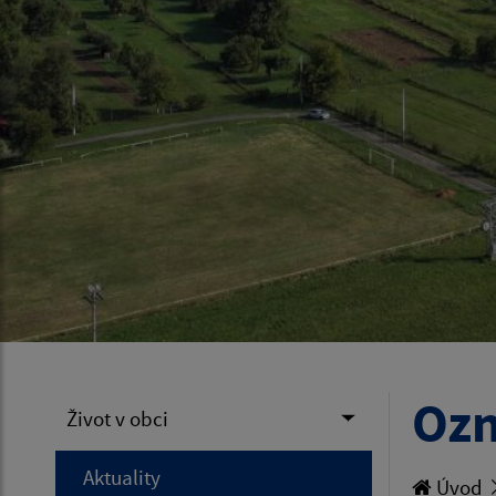
Oz
Život v obci
Aktuality
Úvod