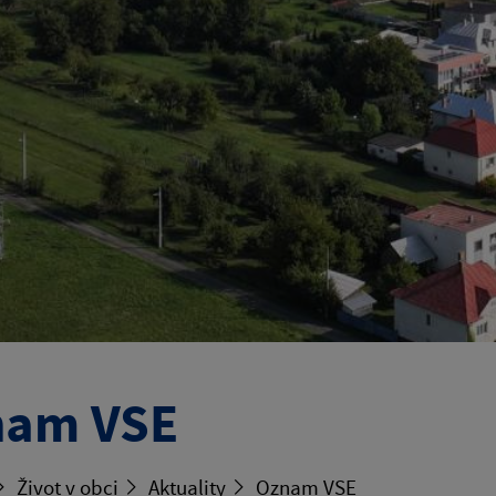
nam VSE
Život v obci
Aktuality
Oznam VSE