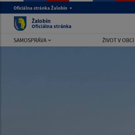
Oficiálna stránka Žalobín
Žalobín
Oficiálna stránka
SAMOSPRÁVA
ŽIVOT V OBC