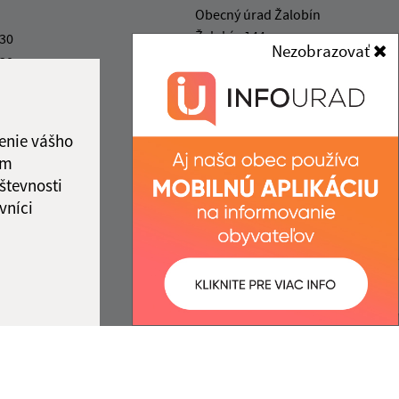
Obecný úrad Žalobín
Žalobín 144
:30
Nezobrazovať
094 03 Žalobín
:30
:30
obeczalobin@zalobin.sk
ový deň
+421 57 449 41 85
:30
enie vášho
IČO: 00332992
ám
ka:
12:00 - 12:30
števnosti
vníci