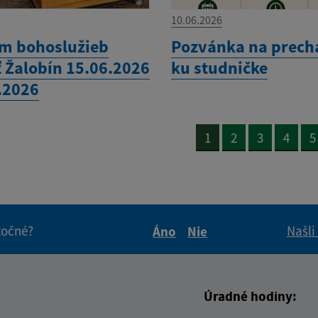
10.06.2026
m bohoslužieb
Pozvánka na prech
ť Žalobín 15.06.2026
ku studničke
6.2026
1
2
3
4
5
itočné?
Našli
Áno
Nie
Boli tieto informácie pre 
Boli tieto informáci
Úradné hodiny: