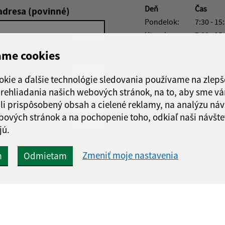
Deň
Čas
adresa (povinné)
Pondelok:
7:30 - 15
Utorok:
7:30 - 15
Streda:
7:30 - 15
ame cookies
Štvrtok:
nestránk
Piatok:
7:30 - 15
okie a ďalšie technológie sledovania používame na zlepš
 prehliadania našich webových stránok, na to, aby sme v
Obedňajšia prestáv
li prispôsobený obsah a cielené reklamy, na analýzu náv
bových stránok a na pochopenie toho, odkiaľ naši návšte
jú.
Google reCaptcha Response
Odoslať správu
Zmeniť moje nastavenia
m
Odmietam