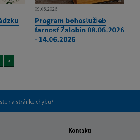
09.06.2026
ádzku
Program bohoslužieb
farnosť Žalobín 08.06.2026
- 14.06.2026
>
 ste na stránke chybu?
vás užitočné?
e pre vás užitočné?
Kontakt: