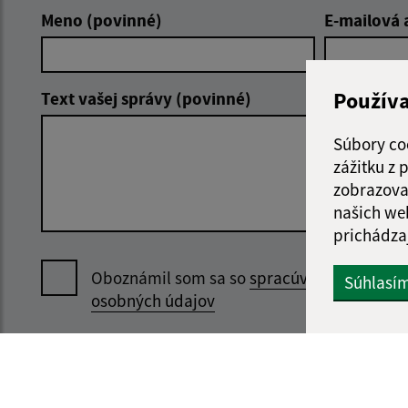
Meno (povinné)
E-mailová 
Použív
Text vašej správy (povinné)
Súbory co
zážitku z
zobrazova
našich we
prichádza
Oboznámil som sa so
spracúvaním
Súhlasí
osobných údajov