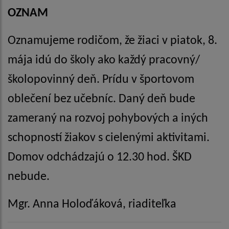
OZNAM
Oznamujeme rodi
č
om, že žiaci v piatok, 8.
mája idú do školy ako každý pracovný/
školopovinný de
ň
. Prídu v športovom
oble
č
ení bez u
č
ebníc. Daný de
ň
bude
zameraný na rozvoj pohybových a iných
schopností žiakov s cielenými aktivitami.
Domov odchádzajú o 12.30 hod. ŠKD
nebude.
Mgr. Anna Holo
ď
áková, riadite
ľ
ka