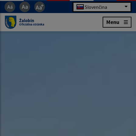
Slovenčina
Žalobín
Menu
Oficiálna stránka