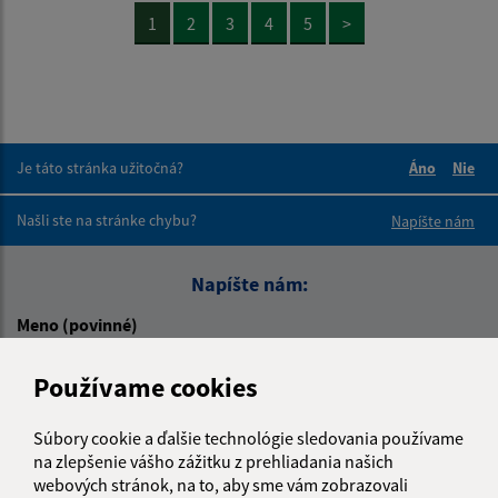
1
2
3
4
5
>
Je táto stránka užitočná?
Áno
Nie
Boli tieto 
Boli 
Našli ste na stránke chybu?
Napíšte nám
Napíšte nám:
Meno (povinné)
Používame cookies
E-mailová adresa (povinné)
Súbory cookie a ďalšie technológie sledovania používame
na zlepšenie vášho zážitku z prehliadania našich
webových stránok, na to, aby sme vám zobrazovali