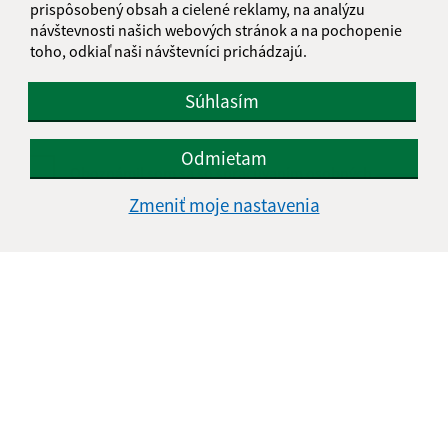
Text vašej správy (povinné)
prispôsobený obsah a cielené reklamy, na analýzu
návštevnosti našich webových stránok a na pochopenie
toho, odkiaľ naši návštevníci prichádzajú.
Súhlasím
Odmietam
Oboznámil som sa so
spracúvaním osobných
údajov
Zmeniť moje nastavenia
Google reCaptcha Response
Odoslať správu
Úradné hodiny:
Deň
Čas
Pondelok:
7:30 - 15:30
Utorok:
7:30 - 15:30