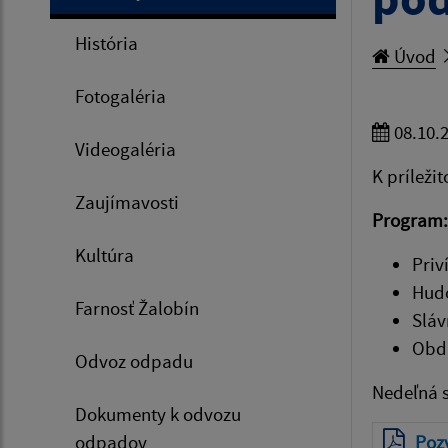
História
Úvod
Fotogaléria
08.10.
Videogaléria
K príleži
Zaujímavosti
Program:
Kultúra
Priv
Hudo
Farnosť Žalobín
Sláv
Obda
Odvoz odpadu
Nedeľná 
Dokumenty k odvozu
odpadov
Poz