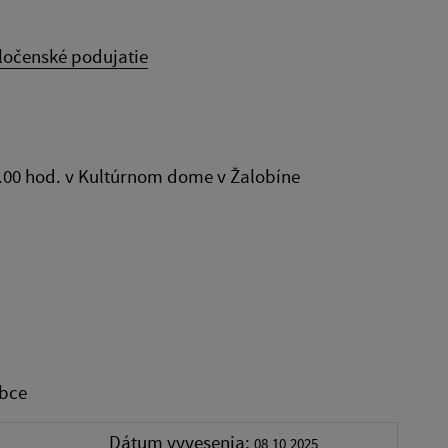
ločenské podujatie
15.00 hod. v Kultúrnom dome v Žalobíne
obce
Dátum vyvesenia:
08.10.2025