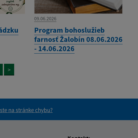
09.06.2026
ádzku
Program bohoslužieb
farnosť Žalobín 08.06.2026
- 14.06.2026
>
 ste na stránke chybu?
vás užitočné?
e pre vás užitočné?