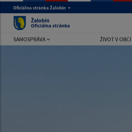
Oficiálna stránka Žalobín
Žalobín
Oficiálna stránka
SAMOSPRÁVA
ŽIVOT V OBC