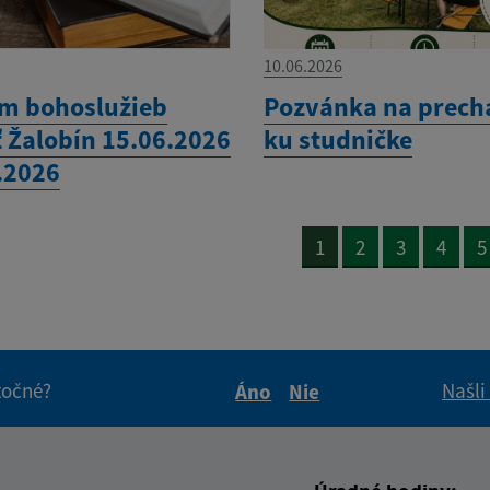
10.06.2026
m bohoslužieb
Pozvánka na prech
ť Žalobín 15.06.2026
ku studničke
6.2026
1
2
3
4
5
itočné?
Našli
Áno
Nie
Boli tieto informácie pre 
Boli tieto informáci