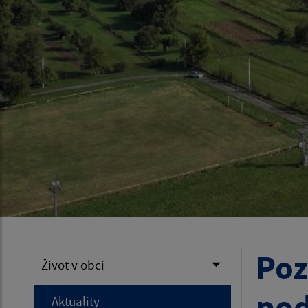
Poz
Život v obci
pod
Aktuality