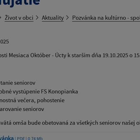
Život v obci
Aktuality
Pozvánka na kultúrno - spo
2025
tosti Mesiaca Október - Úcty k starším dňa 19.10.2025 o 
ítanie seniorov
bné vystúpenie FS Konopianka
nostná večera, pohostenie
rovanie seniorov
svätá omša bude obetovaná za všetkých seniorov našej 
vánka
| PDF | 0.74 Mb