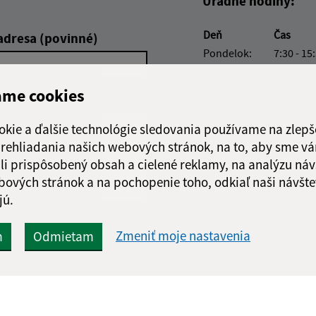
Úradné hodiny:
Deň
Čas
adresa (povinné)
Pondelok:
7:30 - 15
Utorok:
7:30 - 15
Streda:
7:30 - 15
ame cookies
Štvrtok:
nestránk
Piatok:
7:30 - 15
okie a ďalšie technológie sledovania používame na zlepš
 prehliadania našich webových stránok, na to, aby sme v
Obedňajšia prestáv
li prispôsobený obsah a cielené reklamy, na analýzu náv
bových stránok a na pochopenie toho, odkiaľ naši návšte
jú.
Google reCaptcha Response
Zmeniť moje nastavenia
m
Odmietam
Odoslať správu