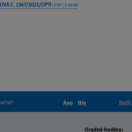
UVA č. 1567/2021/OPR
| PDF | 2.48 Mb
itočné?
Našli
Áno
Nie
Boli tieto informácie pre 
Boli tieto informáci
Úradné hodiny: