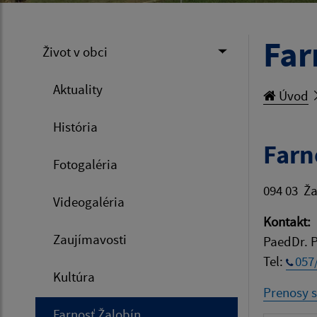
Far
Život v obci
Aktuality
Úvod
História
Farno
Fotogaléria
094 03 Ža
Videogaléria
Kontakt:
Zaujímavosti
PaedDr. P
Tel:
057
Kultúra
Prenosy s
Farnosť Žalobín