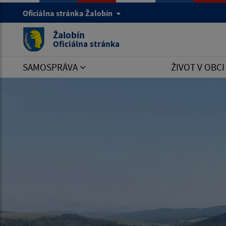
Oficiálna stránka Žalobín
Žalobín
Oficiálna stránka
SAMOSPRÁVA
ŽIVOT V OBC