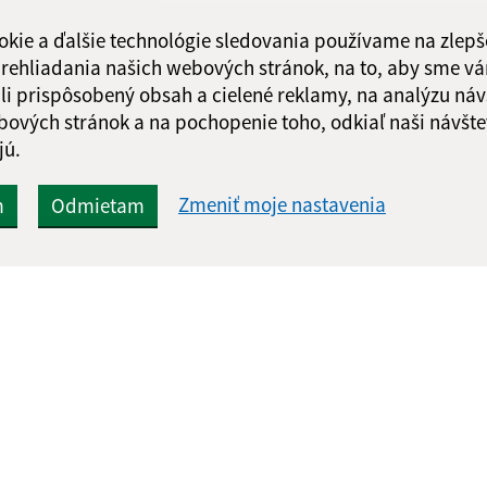
okie a ďalšie technológie sledovania používame na zlepš
 prehliadania našich webových stránok, na to, aby sme v
li prispôsobený obsah a cielené reklamy, na analýzu náv
bových stránok a na pochopenie toho, odkiaľ naši návšte
jú.
Zmeniť moje nastavenia
m
Odmietam
Rýchle odkazy:
Aktualiz
nku
Aktuality
03.08.2026 
História
RSS