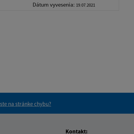
Dátum vyvesenia:
19.07.2021
 ste na stránke chybu?
vás užitočné?
e pre vás užitočné?
Kontakt: