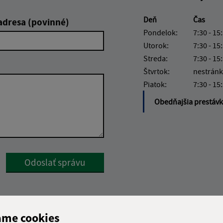
Deň
Čas
adresa (povinné)
Pondelok:
7:30 - 15
Utorok:
7:30 - 15
Streda:
7:30 - 15
Štvrtok:
nestránk
Piatok:
7:30 - 15
Obedňajšia prestáv
Google reCaptcha Response
Odoslať správu
ame cookies