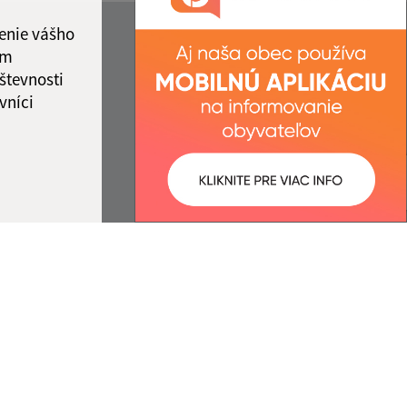
enie vášho
ám
števnosti
vníci
ované:
Správca obsahu:
08:46 hod.
Správca obsahu je Obec Žalobín.
Vytvorené v súlade s
Jednotným