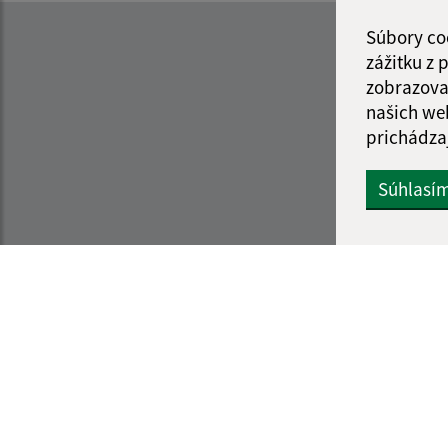
Súbory co
zážitku z
zobrazova
našich we
prichádza
Súhlasí
Informácie o stránke:
Navigácia:
Vyhlásenie o prístupnosti
Vytlačiť aktuálnu strá
Autorské práva
Mapa stránok