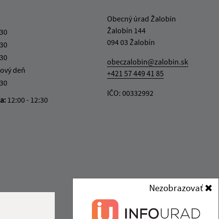
Obecný úrad Žalobín
Žalobín 144
:30
094 03 Žalobín
:30
:30
obeczalobin@zalobin.sk
ový deň
+421 57 449 41 85
:30
IČO: 00332992
ka:
12:00 - 12:30
Nezobrazovať