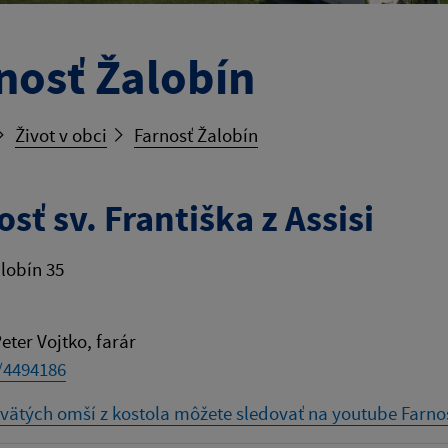
nosť Žalobín
Život v obci
Farnosť Žalobín
sť sv. Františka z Assisi
lobín 35
eter Vojtko, farár
/4494186
vätých omší z kostola môžete sledovať na youtube Farno