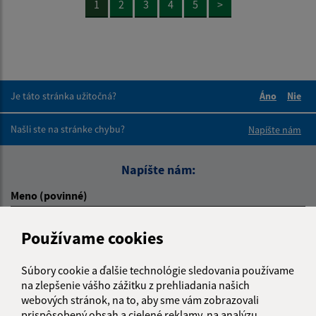
1
2
3
4
5
>
Je táto stránka užitočná?
Áno
Nie
Boli tieto 
Boli 
Našli ste na stránke chybu?
Napíšte nám
Napíšte nám:
Meno (povinné)
Používame cookies
E-mailová adresa (povinné)
Súbory cookie a ďalšie technológie sledovania používame
na zlepšenie vášho zážitku z prehliadania našich
webových stránok, na to, aby sme vám zobrazovali
Text vašej správy (povinné)
prispôsobený obsah a cielené reklamy, na analýzu