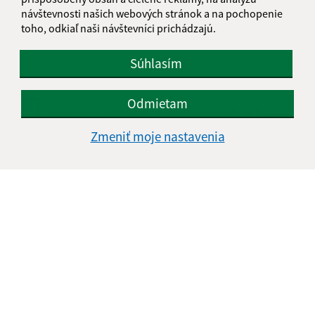
návštevnosti našich webových stránok a na pochopenie
toho, odkiaľ naši návštevníci prichádzajú.
Súhlasím
Odmietam
Oboznámil som sa so
spracúvaním osobných
údajov
Zmeniť moje nastavenia
Google reCaptcha Response
Odoslať správu
Úradné hodiny:
Deň
Čas
Pondelok:
7:30 - 15:30
Utorok:
7:30 - 15:30
Streda:
7:30 - 15:30