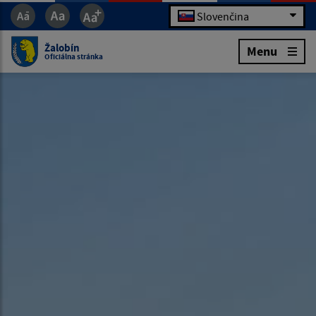
Slovenčina
Žalobín
Menu
Oficiálna stránka