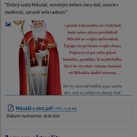
"Dobrý svätý Mikuláš, mnohým deťom dary dáš, ovocie i
sladkosti, spravíš veľa radosti."
Mikuláš v obci.pdf
| PDF | 0.16 Mb
Dátum vyvesenia:
29.09.2025