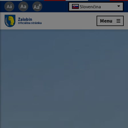
Slovenčina
Žalobín
Menu
Oficiálna stránka