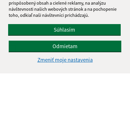
Text vašej správy (povinné)
prispôsobený obsah a cielené reklamy, na analýzu
návštevnosti našich webových stránok a na pochopenie
toho, odkiaľ naši návštevníci prichádzajú.
Súhlasím
Odmietam
Oboznámil som sa so
spracúvaním osobných
údajov
Zmeniť moje nastavenia
Google reCaptcha Response
Odoslať správu
Úradné hodiny:
Deň
Čas
Pondelok:
7:30 - 15:30
Utorok:
7:30 - 15:30