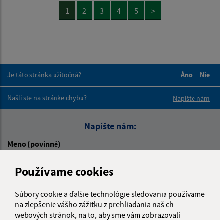
1
2
3
4
5
>
Je táto stránka užitočná?
Áno
Nie
Boli tieto 
Boli 
Našli ste na stránke chybu?
Napíšte nám
Napíšte nám:
Meno (povinné)
Používame cookies
E-mailová adresa (povinné)
Súbory cookie a ďalšie technológie sledovania používame
na zlepšenie vášho zážitku z prehliadania našich
webových stránok, na to, aby sme vám zobrazovali