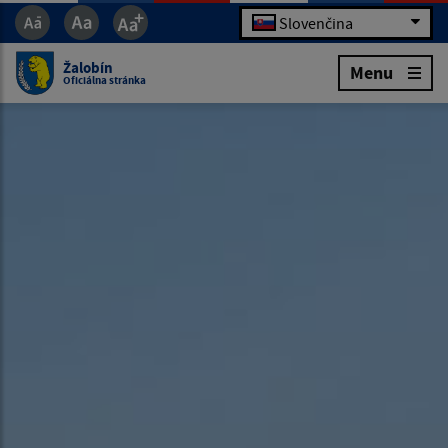
Slovenčina
Žalobín
Menu
Oficiálna stránka