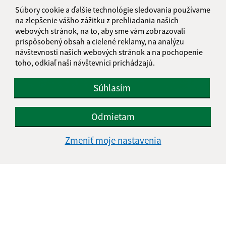
Súbory cookie a ďalšie technológie sledovania používame
na zlepšenie vášho zážitku z prehliadania našich
webových stránok, na to, aby sme vám zobrazovali
prispôsobený obsah a cielené reklamy, na analýzu
návštevnosti našich webových stránok a na pochopenie
toho, odkiaľ naši návštevníci prichádzajú.
Súhlasím
Základná škola - história
Odmietam
Zmeniť moje nastavenia
Je táto stránka užitočná?
Áno
Nie
Boli tieto 
Boli 
Našli ste na stránke chybu?
Napíšte nám
Napíšte nám: