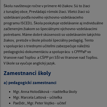
Školu navštevuje ročne v prímere 40 žiakov. Sú to žiaci
z tunajšej obce, Prevládajú rómski žiaci. Všetci žiaci sú
vzdelávaní podľa nového výchovno-vzdelávacieho
programu ISCED1. Škola poskytuje vzdelávanie aj individuálne
začleneným žiakom so špeciálnymi výchovno-vzdelávacími
potrebami. Máme dobré skúsenosti so vzdelávaním takýchto
žiakov, pretože v škole pôsobí špeciálny pedagóg. Tento
v spolupráci s triednymi učiteľmi zabezpečuje náležitú
pedagogickú dokumentáciu a spoluprácu s CPPPaP vo
Vranove nad Topľou a CŠPP pri SŠI vo Vranove nad Topľou.
V škole sa vyučuje anglický jazyk.
Zamestnanci školy
a) pedagogickí zamestnanci
Mgr. Anna Holoďáková – riaditeľka školy
Mgr. Marcela Lattová – učiteľka
PaeDdr., Mgr. Peter Vojtko - učiteľ