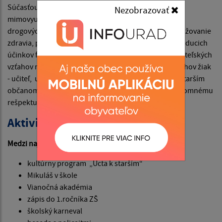
Súčasťou výchovno-vzdelávacieho procesu a
Nezobrazovať
mimovyučovacích aktivít je aj problematika prevencie
drogových závislostí, ktoré sú zamerané najmä na utužovanie
zdravia, propagáciu zdravej výživy, na prevenciu nežiaducich
účinkov fajčenia, užívania alkoholu, na rozvíjanie priateľských
vzťahov medzi spolužiakmi, pestovanie kladných vzťahov žiak
- učiteľ, učiteľ – žiak, na budovanie úcty k rodičom a starším
občanom obce. Snahou a cieľom je viesť žiakov k vzájomnému
rešpektu a tolerancii.
Aktivity školy
Medzi najpútavejšie a tradičné akcie patria:
kultúrny program „Úcta k starším“
Mikuláš v škole
Vianočná akadémia
zápis do 1.ročníka ZŠ
školský karneval