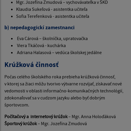
Mgr. Jozefína Zmudová – vychovávateľka v ŠKD
Klaudia Sukeľová - asistentka učiteľa
Sofia Terefenková - asistentka učiteľa
b) nepedagogickí zamestnanci
Eva Cárová – školníčka, upratovačka
Viera Tkáčová - kuchárka
Adriana Halasová – vedúca školskej jedálne
Krúžková činnosť
Počas celého školského roka prebieha krúžková činnosť,
v ktorej sa žiaci môžu tvorivo výtvarne rozvíjať, získavať nové
vedomosti v oblasti informačno-komunikačných technológií,
zdokonaľovať sa v cudzom jazyku alebo byť dobrým
športovcom.
Počítačový a internetový krúžok
– Mgr. Anna Holoďáková
Športový krúžok
– Mgr. Jozefína Zmudová