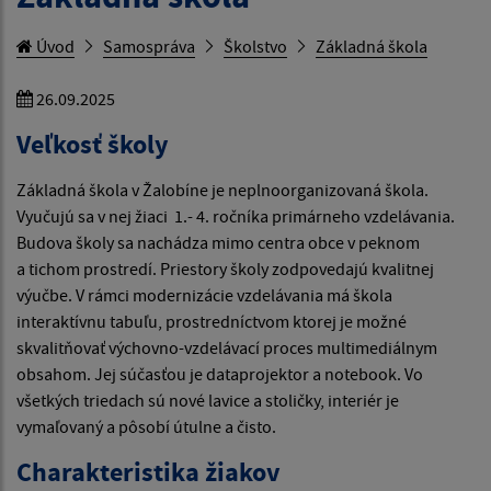
Úvod
Samospráva
Školstvo
Základná škola
26.09.2025
Veľkosť školy
Základná škola v Žalobíne je neplnoorganizovaná škola.
Vyučujú sa v nej žiaci 1.- 4. ročníka primárneho vzdelávania.
Budova školy sa nachádza mimo centra obce v peknom
a tichom prostredí. Priestory školy zodpovedajú kvalitnej
výučbe. V rámci modernizácie vzdelávania má škola
interaktívnu tabuľu, prostredníctvom ktorej je možné
skvalitňovať výchovno-vzdelávací proces multimediálnym
obsahom. Jej súčasťou je dataprojektor a notebook. Vo
všetkých triedach sú nové lavice a stoličky, interiér je
vymaľovaný a pôsobí útulne a čisto.
Charakteristika žiakov