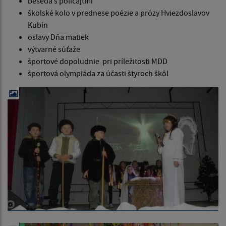
beseda s policajtmi
školské kolo v prednese poézie a prózy Hviezdoslavov
Kubín
oslavy Dňa matiek
výtvarné súťaže
športové dopoludnie pri príležitosti MDD
športová olympiáda za účasti štyroch škôl